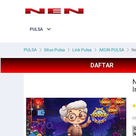
PULSA
PULSA
Situs Pulsa
Link Pulsa
AKUN PULSA
Ne
DAFTAR
N
I
M
S
N