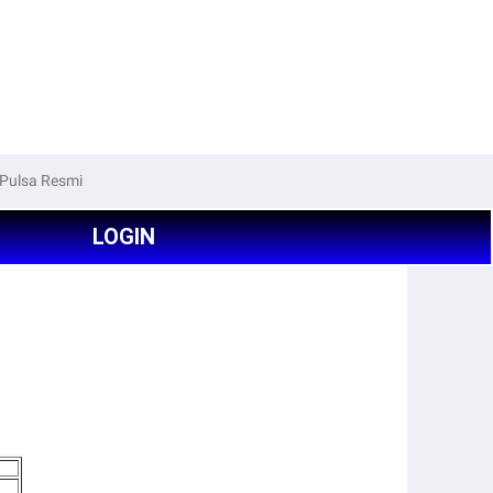
 Pulsa Resmi
LOGIN